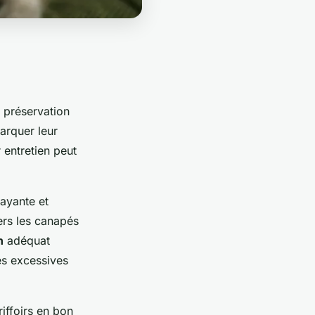
a préservation
arquer leur
r entretien peut
rayante et
vers les canapés
n
adéquat
es excessives
iffoirs en bon