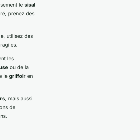
usement le
sisal
iré, prenez des
ie, utilisez des
ragiles.
ent les
use
ou de la
e le
griffoir
en
irs
, mais aussi
ions de
ins.