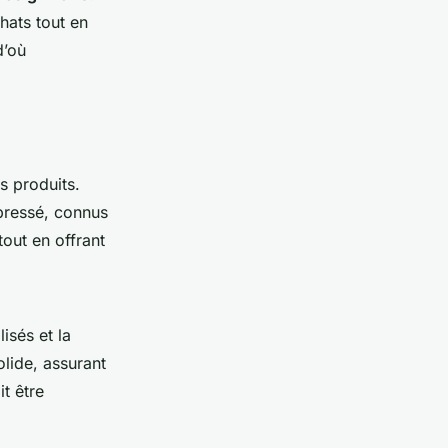
hats tout en
d’où
os produits.
ressé, connus
tout en offrant
isés et la
olide, assurant
t être