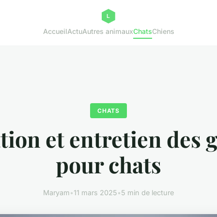
Accueil
Actu
Autres animaux
Chats
Chiens
CHATS
ion et entretien des g
pour chats
Maryam
•
11 mars 2025
•
5 min de lecture