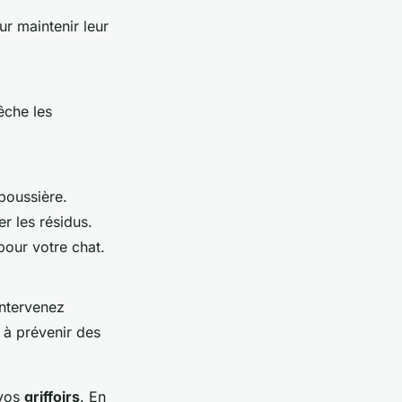
ur maintenir leur
êche les
 poussière.
r les résidus.
 pour votre chat.
Intervenez
 à prévenir des
 vos
griffoirs
. En