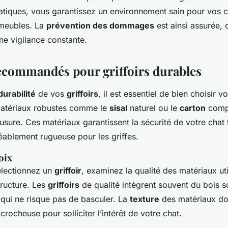
atiques, vous garantissez un environnement sain pour vos c
 meubles. La
prévention des dommages
est ainsi assurée, 
ne vigilance constante.
ecommandés pour griffoirs durables
durabilité
de vos
griffoirs
, il est essentiel de bien choisir v
 matériaux robustes comme le
sisal
naturel ou le
carton
comp
l’usure. Ces matériaux garantissent la sécurité de votre chat 
éablement rugueuse pour les griffes.
oix
électionnez un
griffoir
, examinez la qualité des matériaux util
structure. Les
griffoirs
de qualité intègrent souvent du bois s
 qui ne risque pas de basculer. La
texture
des matériaux doi
rocheuse pour solliciter l’intérêt de votre chat.