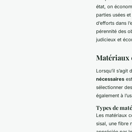
état, on économi
parties usées e
d’efforts dans l
pérennité des ob
judicieux et éc
Matériaux e
Lorsqu’il s’agit
nécessaires
est
sélectionner des
également à l’us
Types de matér
Les matériaux co
sisal, une fibre 
appréciée par le