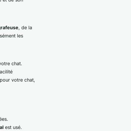
grafeuse
, de la
sément les
votre chat.
cilité
pour votre chat,
ées.
al
est usé.