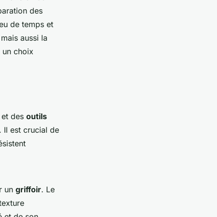
paration des
eu de temps et
 mais aussi la
t un choix
et des
outils
Il est crucial de
ésistent
er un
griffoir
. Le
 texture
é et de son