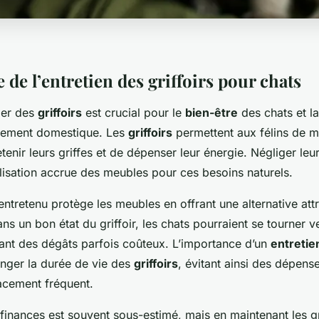
de l’entretien des griffoirs pour chats
lier des
griffoirs
est crucial pour le
bien-être
des chats et l
nnement domestique. Les
griffoirs
permettent aux félins de m
retenir leurs griffes et de dépenser leur énergie. Négliger leu
ilisation accrue des meubles pour ces besoins naturels.
 entretenu protège les meubles en offrant une alternative att
ans un bon état du griffoir, les chats pourraient se tourner 
sant des dégâts parfois coûteux. L’importance d’un
entretie
nger la durée de vie des
griffoirs
, évitant ainsi des dépens
acement fréquent.
 finances est souvent sous-estimé, mais en maintenant les gr