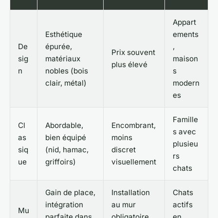
Appart
Esthétique
ements
De
épurée,
,
Prix souvent
sig
matériaux
maison
plus élevé
n
nobles (bois
s
clair, métal)
modern
es
Famille
Cl
Abordable,
Encombrant,
s avec
as
bien équipé
moins
plusieu
siq
(nid, hamac,
discret
rs
ue
griffoirs)
visuellement
chats
Gain de place,
Installation
Chats
intégration
au mur
actifs
Mu
parfaite dans
obligatoire,
en