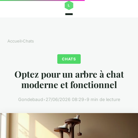
Accueil
›
Chats
CHATS
Optez pour un arbre à chat
moderne et fonctionnel
Gondebaud
•
27/06/2026 08:29
•
9 min de lecture