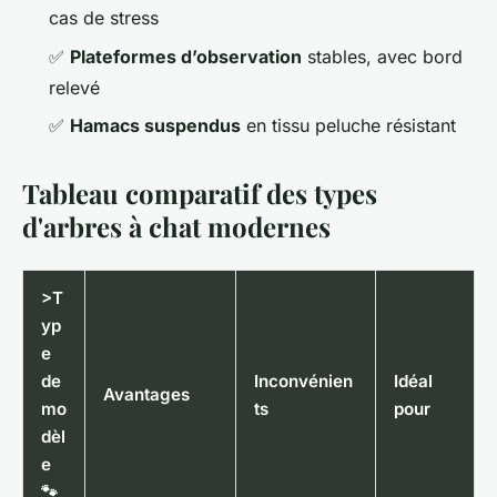
cas de stress
✅
Plateformes d’observation
stables, avec bord
relevé
✅
Hamacs suspendus
en tissu peluche résistant
Tableau comparatif des types
d'arbres à chat modernes
>T
yp
e
de
Inconvénien
Idéal
Avantages
mo
ts
pour
dèl
e
🐾