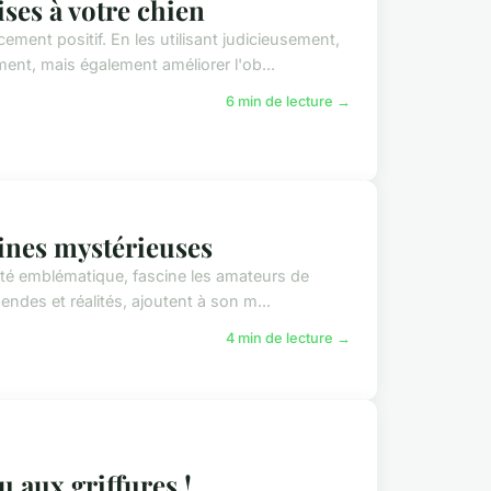
ses à votre chien
cement positif. En les utilisant judicieusement,
t, mais également améliorer l'ob...
6 min de lecture →
gines mystérieuses
eté emblématique, fascine les amateurs de
endes et réalités, ajoutent à son m...
4 min de lecture →
 aux griffures !