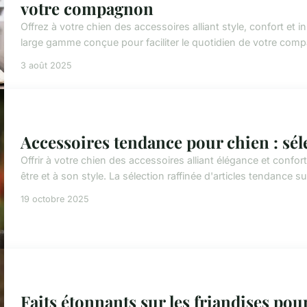
votre compagnon
Offrez à votre chien des accessoires alliant style, confort et
large gamme conçue pour faciliter le quotidien de votre compa
3 août 2025
Accessoires tendance pour chien : séle
Offrir à votre chien des accessoires alliant élégance et confort
être et à son style. La sélection raffinée d'articles tendance sur 
19 octobre 2025
Faits étonnants sur les friandises pou