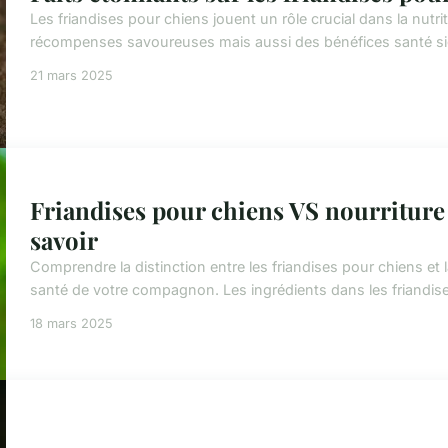
Les friandises pour chiens jouent un rôle crucial dans la nutr
récompenses savoureuses mais aussi des bénéfices santé signi
21 mars 2025
Friandises pour chiens VS nourriture
savoir
Comprendre la distinction entre les friandises pour chiens et 
santé de votre compagnon. Les ingrédients dans les friandise
18 mars 2025