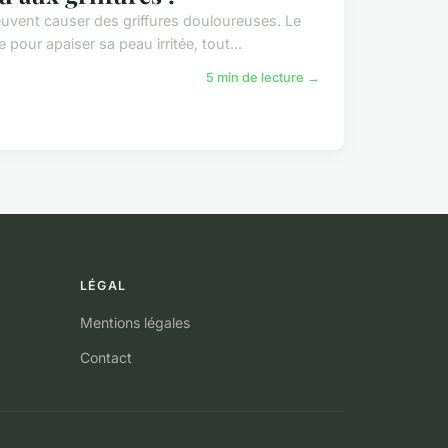
uvent causer des griffures douloureuses. Le
pour apaiser sa peau irritée, tout...
5 min de lecture →
LÉGAL
Mentions légales
Contact