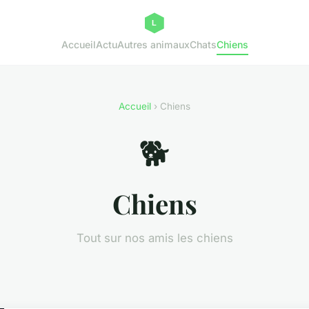
Accueil
Actu
Autres animaux
Chats
Chiens
Accueil
› Chiens
🐕
Chiens
Tout sur nos amis les chiens