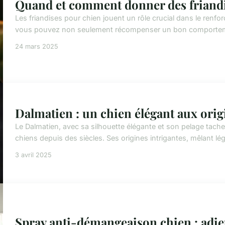
Quand et comment donner des friandi
Les friandises pour chien jouent un rôle crucial dans le renfor
vous pouvez non seulement récompenser un bon comportemen
24 mars 2025
Dalmatien : un chien élégant aux ori
Le Dalmatien, avec sa silhouette élégante et son pelage tach
chiens depuis des siècles. Ses origines intrigantes, mêlant lég
3 avril 2025
Spray anti-démangeaison chien : adieu