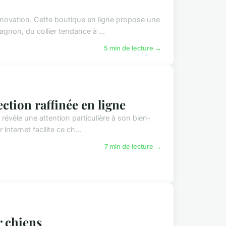
 innovation. Cette boutique en ligne propose une
gnon, du collier tendance à ...
5 min de lecture →
ction raffinée en ligne
 révèle une attention particulière à son bien-
internet facilite ce ch...
7 min de lecture →
r chiens