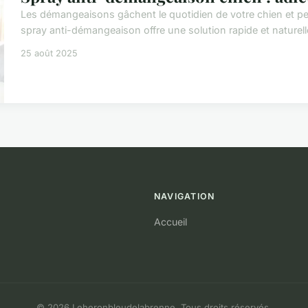
Les démangeaisons gâchent le quotidien de votre chien et pe
spray anti-démangeaison offre une solution rapide et naturelle 
25 août 2025
NAVIGATION
Accueil
© 2026 Leheronbleudelabrenne. Tous droits réservés.