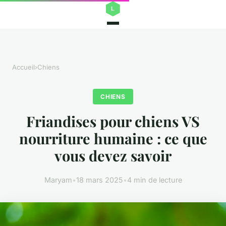
Accueil
›
Chiens
CHIENS
Friandises pour chiens VS
nourriture humaine : ce que
vous devez savoir
Maryam
•
18 mars 2025
•
4 min de lecture